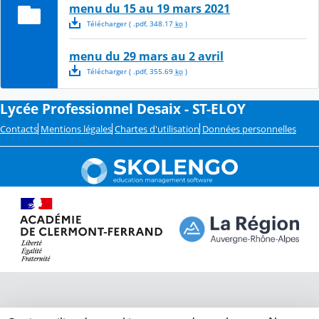
menu du 15 au 19 mars 2021
Télécharger
( .
pdf
,
348.17
ko
)
menu du 29 mars au 2 avril
Télécharger
( .
pdf
,
355.69
ko
)
Lycée Professionnel Desaix - ST-ELOY
Contacts
Mentions légales
Chartes d'utilisation
Données personnelles