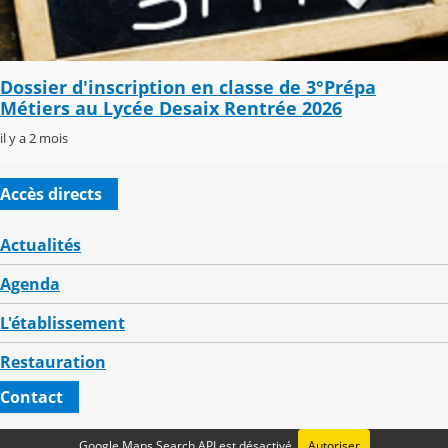
Dossier d'inscription en classe de 3°Prépa
Métiers au Lycée Desaix Rentrée 2026
il y a 2 mois
Accès directs
Actualités
Agenda
L'établissement
Restauration
Contact
Google Maps Search API est désactivé.
Autoriser