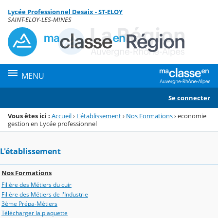
Panneau de gestion des cookies
Lycée Professionnel Desaix - ST-ELOY
Menu de la rubrique
Contenu
SAINT-ELOY-LES-MINES
MENU
Se connecter
Vous êtes ici :
Accueil
›
L'établissement
›
Nos Formations
›
economie
gestion en Lycée professionnel
L'établissement
Nos Formations
Filière des Métiers du cuir
Filière des Métiers de l'Industrie
3ème Prépa-Métiers
Télécharger la plaquette