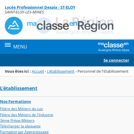
Panneau de gestion des cookies
Lycée Professionnel Desaix - ST-ELOY
Menu de la rubrique
Contenu
SAINT-ELOY-LES-MINES
MENU
Se connecter
Vous êtes ici :
Accueil
›
L'établissement
›
Personnel de l'Etablissement
L'établissement
Nos Formations
Filière des Métiers du cuir
Filière des Métiers de l'Industrie
3ème Prépa-Métiers
Télécharger la plaquette
Formation par Apprentissage