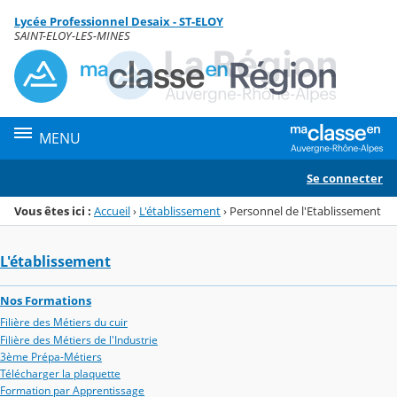
Panneau de gestion des cookies
Lycée Professionnel Desaix - ST-ELOY
Menu de la rubrique
Contenu
SAINT-ELOY-LES-MINES
MENU
Se connecter
Vous êtes ici :
Accueil
›
L'établissement
›
Personnel de l'Etablissement
L'établissement
Nos Formations
Filière des Métiers du cuir
Filière des Métiers de l'Industrie
3ème Prépa-Métiers
Télécharger la plaquette
Formation par Apprentissage