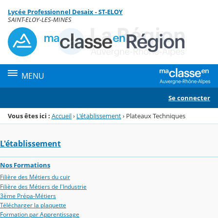
Panneau de gestion des cookies
Lycée Professionnel Desaix - ST-ELOY
Menu de la rubrique
Contenu
SAINT-ELOY-LES-MINES
MENU
Se connecter
Vous êtes ici :
Accueil
›
L'établissement
›
Plateaux Techniques
L'établissement
Nos Formations
Filière des Métiers du cuir
Filière des Métiers de l'Industrie
3ème Prépa-Métiers
Télécharger la plaquette
Formation par Apprentissage