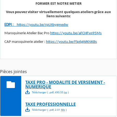
FORMER EST NOTRE METIER
Vous pouvez visiter virtuellement quelques ateliers grâce aux
liens suivants:
EDPI :
https://youtu.be/rpUtbygmedw
Maroquinerie Atelier Bac Pro
https://youtu.be/aFCHFvq95Ms
CAP maroquinerie atelier :
https://youtu.be/Flp6gWKNKBs
Pièces jointes
TAXE PRO - MODALITE DE VERSEMENT -
NUMERIQUE
Télécharger
( .
pdf
,
490.55
ko
)
TAXE PROFESSIONNELLE
Télécharger
( .
pdf
,
2.01
Mo
)