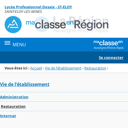
Panneau de gestion des cookies
Lycée Professionnel Desaix - ST-ELOY
Menu de la rubrique
Contenu
SAINT-ELOY-LES-MINES
MENU
Se connecter
Vous êtes ici :
Accueil
›
Vie de l'établissement
›
Restauration
›
Vie de l'établissement
Administration
Restauration
Internat