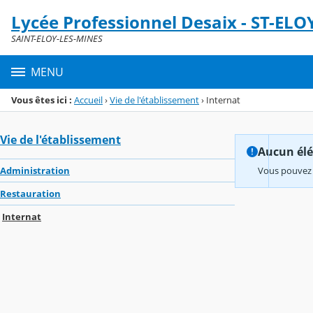
Panneau de gestion des cookies
Lycée Professionnel Desaix - ST-ELO
Menu de la rubrique
Contenu
SAINT-ELOY-LES-MINES
MENU
Vous êtes ici :
Accueil
›
Vie de l'établissement
›
Internat
Vie de l'établissement
Aucun élém
Administration
Vous pouvez 
Restauration
Internat