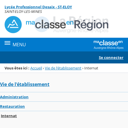
Panneau de gestion des cookies
Lycée Professionnel Desaix - ST-ELOY
Menu de la rubrique
Contenu
SAINT-ELOY-LES-MINES
MENU
Se connecter
Vous êtes ici :
Accueil
›
Vie de l'établissement
›
Internat
Vie de l'établissement
Administration
Restauration
Internat