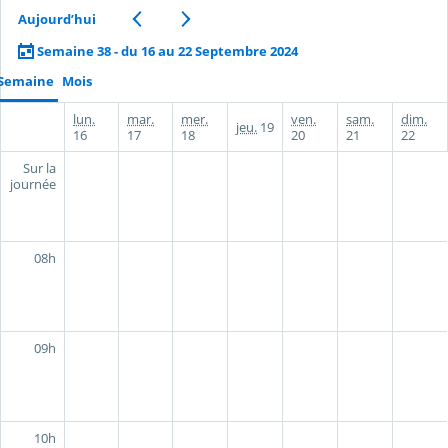
Aujourd’hui
Semaine 38 - du 16 au 22 Septembre 2024
Semaine
Mois
lun.
mar.
mer.
ven.
sam.
dim.
jeu.
19
16
17
18
20
21
22
Sur la
journée
08h
09h
10h