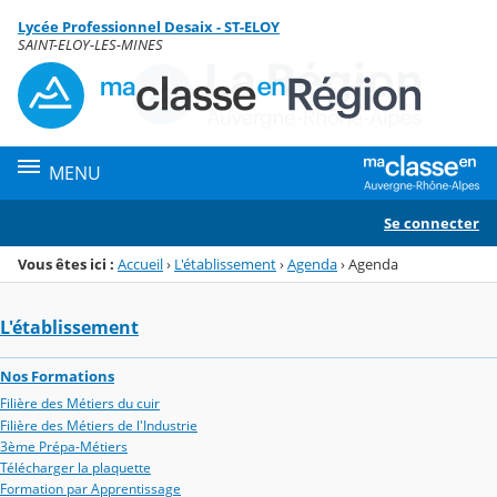
Panneau de gestion des cookies
Lycée Professionnel Desaix - ST-ELOY
Menu de la rubrique
Contenu
SAINT-ELOY-LES-MINES
MENU
Se connecter
Vous êtes ici :
Accueil
›
L'établissement
›
Agenda
›
Agenda
L'établissement
Nos Formations
Filière des Métiers du cuir
Filière des Métiers de l'Industrie
3ème Prépa-Métiers
Télécharger la plaquette
Formation par Apprentissage