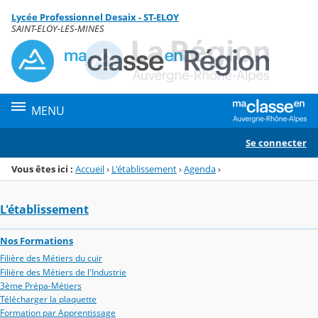
Panneau de gestion des cookies
Lycée Professionnel Desaix - ST-ELOY
Menu de la rubrique
Contenu
SAINT-ELOY-LES-MINES
MENU
Se connecter
Vous êtes ici :
Accueil
›
L'établissement
›
Agenda
›
L'établissement
Nos Formations
Filière des Métiers du cuir
Filière des Métiers de l'Industrie
3ème Prépa-Métiers
Télécharger la plaquette
Formation par Apprentissage