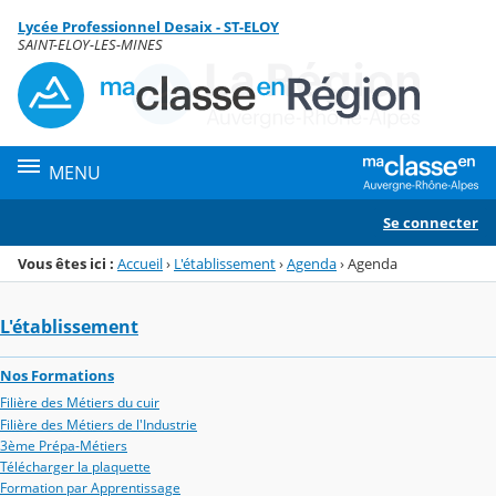
Panneau de gestion des cookies
Lycée Professionnel Desaix - ST-ELOY
Menu de la rubrique
Contenu
SAINT-ELOY-LES-MINES
MENU
Se connecter
Vous êtes ici :
Accueil
›
L'établissement
›
Agenda
›
Agenda
L'établissement
Nos Formations
Filière des Métiers du cuir
Filière des Métiers de l'Industrie
3ème Prépa-Métiers
Télécharger la plaquette
Formation par Apprentissage