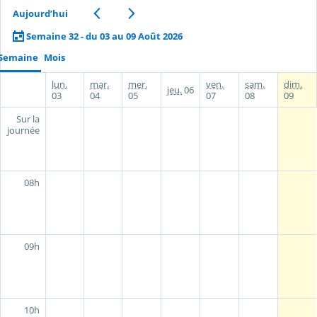
Aujourd’hui
Semaine 32 - du 03 au 09 Août 2026
Semaine
Mois
lun.
mar.
mer.
ven.
sam.
dim.
jeu.
06
03
04
05
07
08
09
Sur la
journée
08h
09h
10h