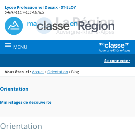
Panneau de gestion des cookies
Lycée Professionnel Desaix - ST-ELOY
Menu de la rubrique
Contenu
SAINT-ELOY-LES-MINES
MENU
Se connecter
Vous êtes ici :
Accueil
›
Orientation
›
Blog
Orientation
Mini-stages de découverte
Orientation