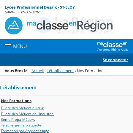
Panneau de gestion des cookies
Lycée Professionnel Desaix - ST-ELOY
Menu de la rubrique
Contenu
SAINT-ELOY-LES-MINES
MENU
Se connecter
Vous êtes ici :
Accueil
›
L'établissement
›
Nos Formations
L'établissement
Nos Formations
Filière des Métiers du cuir
Filière des Métiers de l'Industrie
3ème Prépa-Métiers
Télécharger la plaquette
Formation par Apprentissage