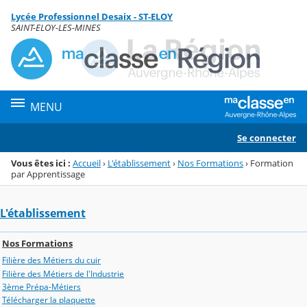
Panneau de gestion des cookies
Lycée Professionnel Desaix - ST-ELOY
Menu de la rubrique
Contenu
SAINT-ELOY-LES-MINES
MENU
Se connecter
Vous êtes ici :
Accueil
›
L'établissement
›
Nos Formations
›
Formation
par Apprentissage
L'établissement
Nos Formations
Filière des Métiers du cuir
Filière des Métiers de l'Industrie
3ème Prépa-Métiers
Télécharger la plaquette