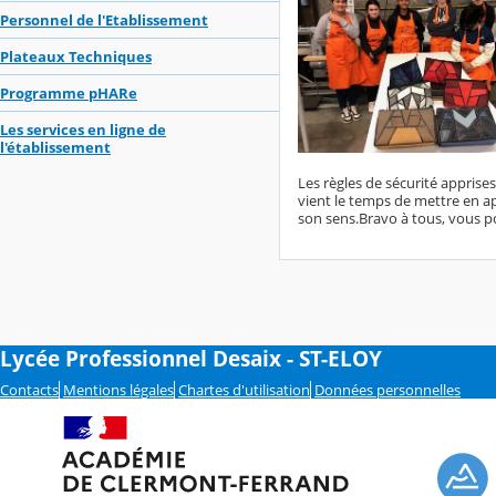
Personnel de l'Etablissement
Plateaux Techniques
Programme pHARe
Les services en ligne de
l'établissement
Les règles de sécurité apprise
vient le temps de mettre en ap
son sens.Bravo à tous, vous po
Lycée Professionnel Desaix - ST-ELOY
Contacts
Mentions légales
Chartes d'utilisation
Données personnelles