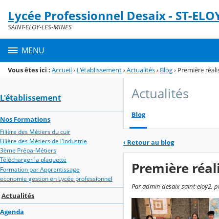
Panneau de gestion des cookies
Lycée Professionnel Desaix - ST-ELO
Menu de la rubrique
Contenu
SAINT-ELOY-LES-MINES
MENU
Vous êtes ici :
Accueil
›
L'établissement
›
Actualités
›
Blog
›
Première réali
Actualités
L'établissement
Blog
Nos Formations
Filière des Métiers du cuir
Filière des Métiers de l'Industrie
‹
Retour au blog
3ème Prépa-Métiers
Télécharger la plaquette
Première réal
Formation par Apprentissage
economie gestion en Lycée professionnel
Par admin desaix-saint-eloy2, p
Actualités
Agenda