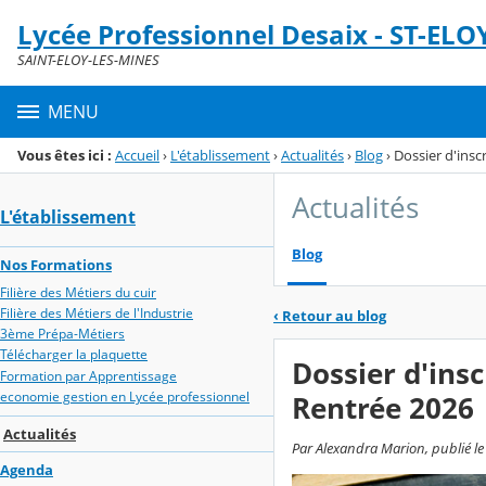
Panneau de gestion des cookies
Lycée Professionnel Desaix - ST-ELO
Menu de la rubrique
Contenu
SAINT-ELOY-LES-MINES
MENU
Vous êtes ici :
Accueil
›
L'établissement
›
Actualités
›
Blog
›
Dossier d'insc
Actualités
L'établissement
Blog
Nos Formations
Filière des Métiers du cuir
Filière des Métiers de l'Industrie
‹
Retour au blog
3ème Prépa-Métiers
Télécharger la plaquette
Dossier d'insc
Formation par Apprentissage
economie gestion en Lycée professionnel
Rentrée 2026
Actualités
Par Alexandra Marion, publié le
Agenda