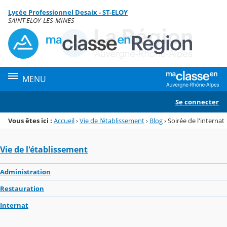
Panneau de gestion des cookies
Lycée Professionnel Desaix - ST-ELOY
Menu de la rubrique
Contenu
SAINT-ELOY-LES-MINES
MENU
Se connecter
Vous êtes ici :
Accueil
›
Vie de l'établissement
›
Blog
›
Soirée de l'internat
Vie de l'établissement
Administration
Restauration
Internat