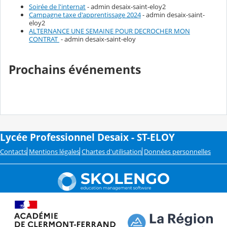
Soirée de l'internat
- admin desaix-saint-eloy2
Campagne taxe d'apprentissage 2024
- admin desaix-saint-
eloy2
ALTERNANCE UNE SEMAINE POUR DECROCHER MON
CONTRAT
- admin desaix-saint-eloy
Prochains événements
Lycée Professionnel Desaix - ST-ELOY
Contacts
Mentions légales
Chartes d'utilisation
Données personnelles