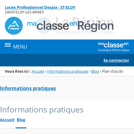
Panneau de gestion des cookies
Lycée Professionnel Desaix - ST-ELOY
Menu de la rubrique
Contenu
SAINT-ELOY-LES-MINES
MENU
Se connecter
Vous êtes ici :
Accueil
›
Informations pratiques
›
Blog
›
Plan d'accès
Informations pratiques
Informations pratiques
Accueil
Blog