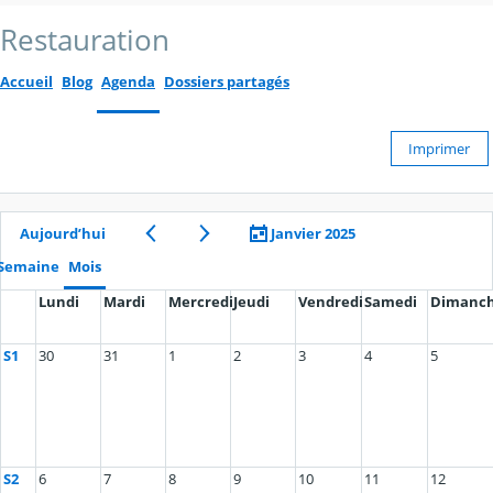
Restauration
Accueil
Blog
Agenda
Dossiers partagés
Imprimer
Aujourd’hui
Janvier 2025
Semaine
Mois
Lundi
Mardi
Mercredi
Jeudi
Vendredi
Samedi
Dimanc
S1
30
31
1
2
3
4
5
S2
6
7
8
9
10
11
12