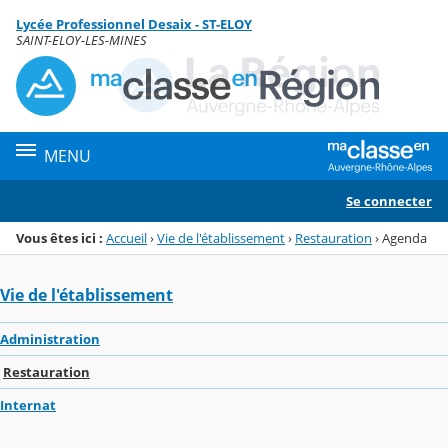
Panneau de gestion des cookies
Lycée Professionnel Desaix - ST-ELOY
Menu de la rubrique
Contenu
SAINT-ELOY-LES-MINES
MENU
Se connecter
Vous êtes ici :
Accueil
›
Vie de l'établissement
›
Restauration
›
Agenda
Vie de l'établissement
Administration
Restauration
Internat