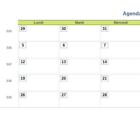
Agenda
Lundi
Mardi
Mercredi
29
30
31
S35
5
6
7
S36
12
13
14
S37
19
20
21
S38
26
27
28
S39