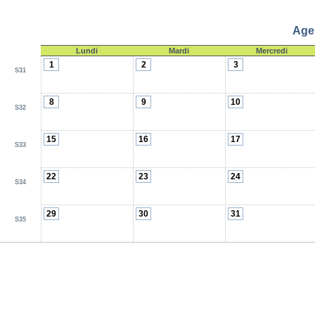
Age
Lundi
Mardi
Mercredi
1
2
3
S31
8
9
10
S32
15
16
17
S33
22
23
24
S34
29
30
31
S35