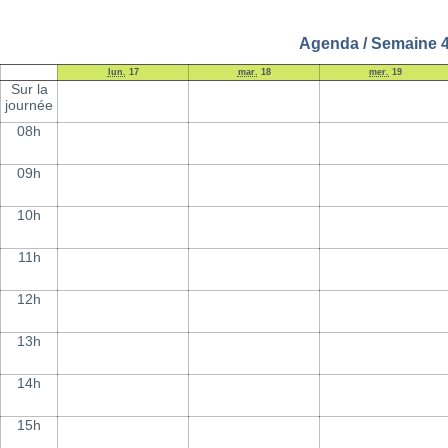
Agenda / Semaine 4
lun.
17
mar.
18
mer.
19
Sur la
journée
08h
09h
10h
11h
12h
13h
14h
15h