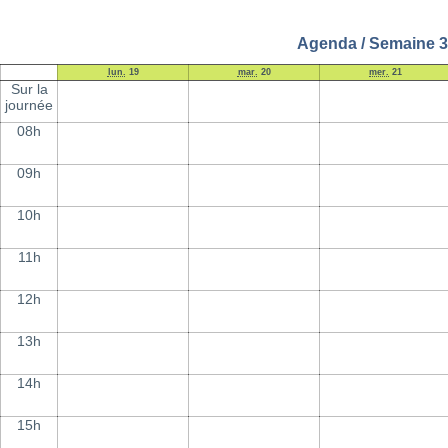
Agenda / Semaine 3
lun.
19
mar.
20
mer.
21
Sur la
journée
08h
09h
10h
11h
12h
13h
14h
15h