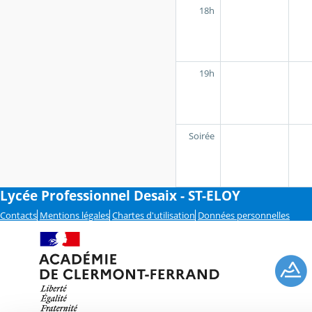
18h
19h
Soirée
Lycée Professionnel Desaix - ST-ELOY
Contacts
Mentions légales
Chartes d'utilisation
Données personnelles