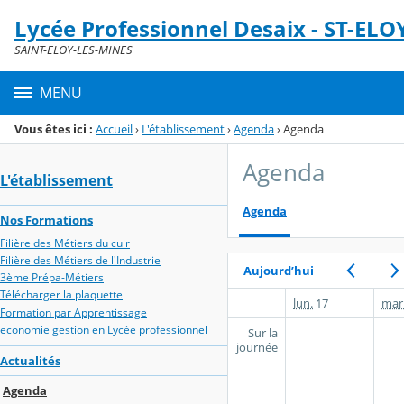
Panneau de gestion des cookies
Lycée Professionnel Desaix - ST-ELO
Menu de la rubrique
Contenu
SAINT-ELOY-LES-MINES
MENU
Vous êtes ici :
Accueil
›
L'établissement
›
Agenda
›
Agenda
Agenda
L'établissement
Agenda
Nos Formations
Filière des Métiers du cuir
Filière des Métiers de l'Industrie
Aujourd’hui
3ème Prépa-Métiers
Télécharger la plaquette
lun.
17
mar
Formation par Apprentissage
economie gestion en Lycée professionnel
Sur la
journée
Actualités
Agenda