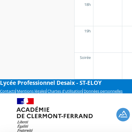
18h
19h
Soirée
Lycée Professionnel Desaix - ST-ELOY
Contacts
Mentions légales
Chartes d'utilisation
Données personnelles