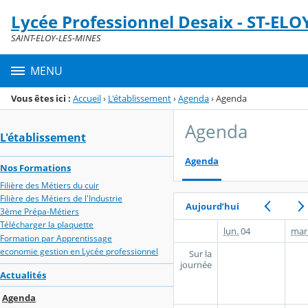
Panneau de gestion des cookies
Lycée Professionnel Desaix - ST-ELO
Menu de la rubrique
Contenu
SAINT-ELOY-LES-MINES
MENU
Vous êtes ici :
Accueil
›
L'établissement
›
Agenda
›
Agenda
Agenda
L'établissement
Agenda
Nos Formations
Filière des Métiers du cuir
Filière des Métiers de l'Industrie
Aujourd’hui
3ème Prépa-Métiers
Télécharger la plaquette
lun.
04
mar
Formation par Apprentissage
economie gestion en Lycée professionnel
Sur la
journée
Actualités
Agenda