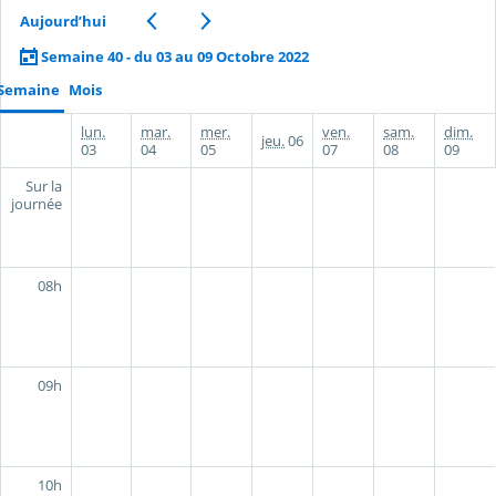
Aujourd’hui
Semaine 40 - du 03 au 09 Octobre 2022
Semaine
Mois
lun.
mar.
mer.
ven.
sam.
dim.
jeu.
06
03
04
05
07
08
09
Sur la
journée
08h
09h
10h