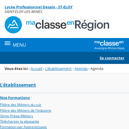
Panneau de gestion des cookies
Lycée Professionnel Desaix - ST-ELOY
Menu de la rubrique
Contenu
SAINT-ELOY-LES-MINES
MENU
Se connecter
Vous êtes ici :
Accueil
›
L'établissement
›
Agenda
›
Agenda
L'établissement
Nos Formations
Filière des Métiers du cuir
Filière des Métiers de l'Industrie
3ème Prépa-Métiers
Télécharger la plaquette
Formation par Apprentissage