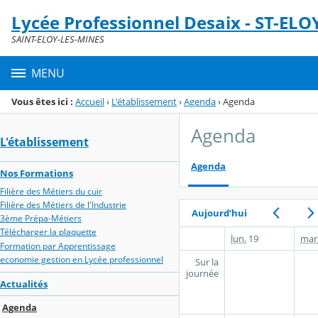
Panneau de gestion des cookies
Lycée Professionnel Desaix - ST-ELO
Menu de la rubrique
Contenu
SAINT-ELOY-LES-MINES
MENU
Vous êtes ici :
Accueil
›
L'établissement
›
Agenda
›
Agenda
Agenda
L'établissement
Agenda
Nos Formations
Filière des Métiers du cuir
Filière des Métiers de l'Industrie
Aujourd’hui
3ème Prépa-Métiers
Télécharger la plaquette
lun.
19
mar
Formation par Apprentissage
economie gestion en Lycée professionnel
Sur la
journée
Actualités
Agenda