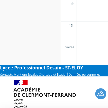
18h
19h
Soirée
Lycée Professionnel Desaix - ST-ELOY
Contacts
Mentions légales
Chartes d'utilisation
Données personnelles