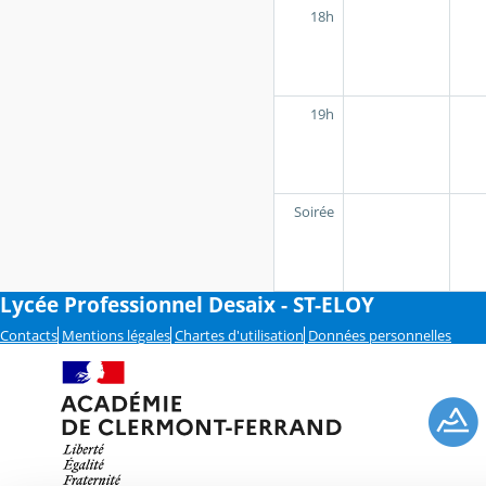
18h
19h
Soirée
Lycée Professionnel Desaix - ST-ELOY
Contacts
Mentions légales
Chartes d'utilisation
Données personnelles