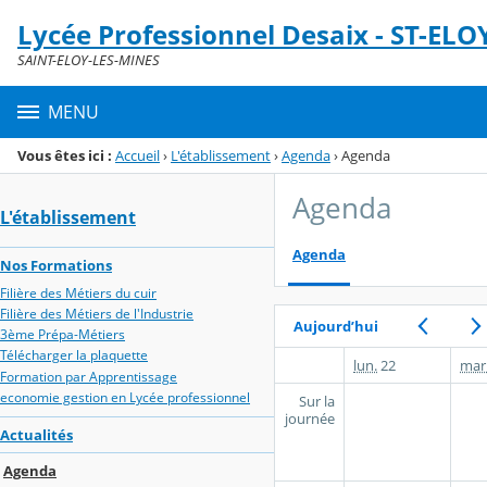
Panneau de gestion des cookies
Lycée Professionnel Desaix - ST-ELO
Menu de la rubrique
Contenu
SAINT-ELOY-LES-MINES
MENU
Vous êtes ici :
Accueil
›
L'établissement
›
Agenda
›
Agenda
Agenda
L'établissement
Agenda
Nos Formations
Filière des Métiers du cuir
Filière des Métiers de l'Industrie
Aujourd’hui
3ème Prépa-Métiers
Télécharger la plaquette
lun.
22
mar
Formation par Apprentissage
economie gestion en Lycée professionnel
Sur la
journée
Actualités
Agenda