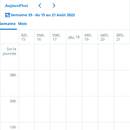
Aujourd’hui
Semaine 33 - du 15 au 21 Août 2022
Semaine
Mois
lun.
mar.
mer.
ven.
sam.
dim.
jeu.
18
15
16
17
19
20
21
Sur la
journée
08h
09h
10h