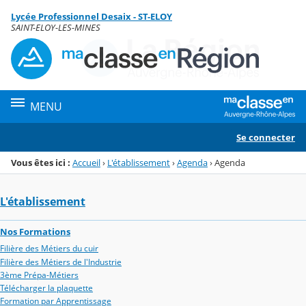
Panneau de gestion des cookies
Lycée Professionnel Desaix - ST-ELOY
Menu de la rubrique
Contenu
SAINT-ELOY-LES-MINES
MENU
Se connecter
Vous êtes ici :
Accueil
›
L'établissement
›
Agenda
›
Agenda
L'établissement
Nos Formations
Filière des Métiers du cuir
Filière des Métiers de l'Industrie
3ème Prépa-Métiers
Télécharger la plaquette
Formation par Apprentissage